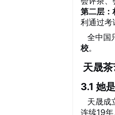
会评茶、
第二层：
利通过考
全中国
校
。
天晟茶
3.1 她
天晟成
连续19