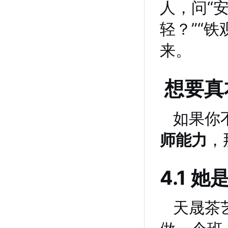
人，问“
轻？”“
来。
想要真
如果你
师能力
，
4.1 她
天晟茶