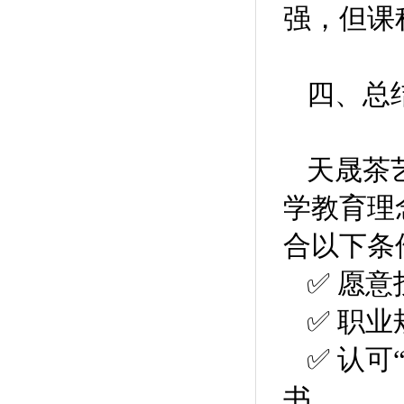
强，但课
四、总
天晟茶
学教育理
合以下条
✅ 愿
✅ 职
✅ 认可
书。